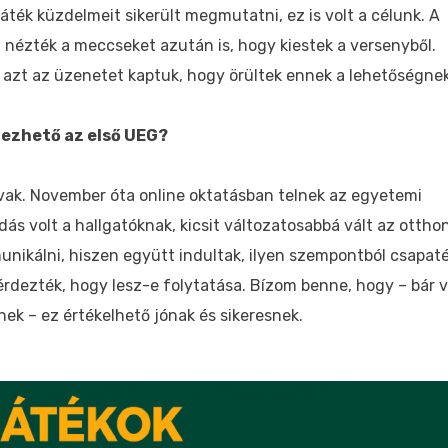
áték küzdelmeit sikerült megmutatni, ez is volt a célunk. A
 nézték a meccseket azután is, hogy kiestek a versenyből.
s azt az üzenetet kaptuk, hogy örültek ennek a lehetőségnek
vezhető az első UEG?
ívak. November óta online oktatásban telnek az egyetemi
s volt a hallgatóknak, kicsit változatosabbá vált az otthon
unikálni, hiszen együtt indultak, ilyen szempontból csapat
kérdezték, hogy lesz-e folytatása. Bízom benne, hogy – bár v
k – ez értékelhető jónak és sikeresnek.