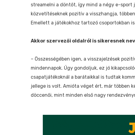
streamelni a döntőt, így mind a négy e-sport j
közvetítéseknek pozitív a visszhangja, többen
Emellett a játékokhoz tartozó csoportokban i
Akkor szervezői oldalról is sikeresnek ne
– Összességében igen, a visszajelzések pozit
mindennapok. Úgy gondoljuk, ez jó kikapcsolódá
csapatjátékoknál a barátaikkal is tudtak komm
jellege is volt. Amióta véget ért, már többen 
döccenői, mint minden első nagy rendezvényne