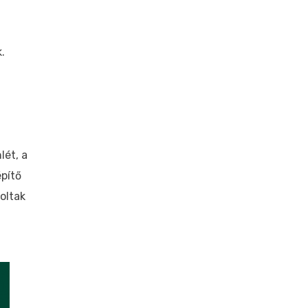
.
lét, a
építő
oltak