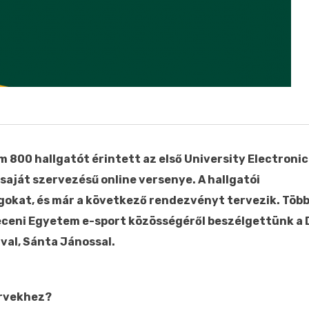
 800 hallgatót érintett az első University Electronic
saját szervezésű online versenye. A hallgatói
okat, és már a következő rendezvényt tervezik. Töb
receni Egyetem e-sport közösségéről beszélgettünk a
val, Sánta Jánossal.
ervekhez?