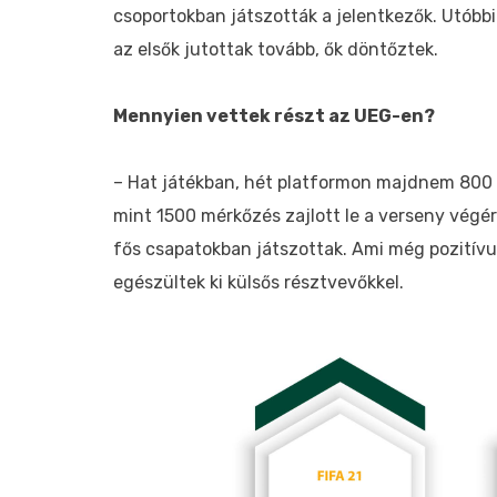
csoportokban játszották a jelentkezők. Utóbbi
az elsők jutottak tovább, ők döntőztek.
Mennyien vettek részt az UEG-en?
– Hat játékban, hét platformon majdnem 800
mint 1500 mérkőzés zajlott le a verseny végére
fős csapatokban játszottak. Ami még pozitív
egészültek ki külsős résztvevőkkel.