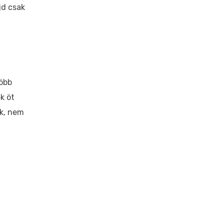
jd csak
öbb
k öt
ek, nem