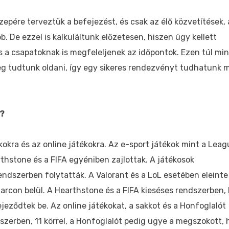
közepére terveztük a befejezést, és csak az élő közvetítések, 
. De ezzel is kalkuláltunk előzetesen, hiszen úgy kellett
 a csapatoknak is megfeleljenek az időpontok. Ezen túl mi
eg tudtunk oldani, így egy sikeres rendezvényt tudhatunk
t?
kokra és az online játékokra. Az e-sport játékok mint a Leag
thstone és a FIFA egyéniben zajlottak. A játékosok
ndszerben folytatták. A Valorant és a LoL esetében eleinte
rcon belül. A Hearthstone és a FIFA kieséses rendszerben,
eződtek be. Az online játékokat, a sakkot és a Honfoglalót
dszerben, 11 körrel, a Honfoglalót pedig ugye a megszokott,