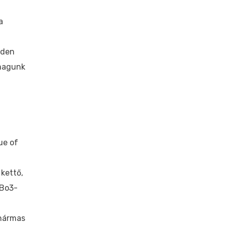
a
nden
 magunk
ue of
 kettő,
 Bo3-
 hármas