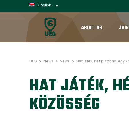
English
ABOUT US
JOIN
UEG
>
News
>
News
>
Hat játék, hét platform, egy 
HAT JÁTÉK, H
KÖZÖSSÉG