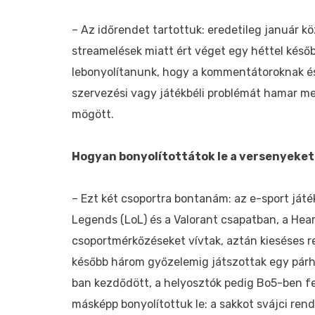
– ­­­­Az időrendet tartottuk: eredetileg január 
streamelések miatt ért véget egy héttel később
lebonyolítanunk, hogy a kommentátoroknak és
szervezési vagy játékbéli problémát hamar m
mögött.
Hogyan bonyolítottátok le a versenyeke
– Ezt két csoportra bontanám: az e-sport játé
Legends (LoL) és a Valorant csapatban, a Hear
csoportmérkőzéseket vívtak, aztán kieséses re
később három győzelemig játszottak egy párha
ban kezdődött, a helyosztók pedig Bo5-ben fej
másképp bonyolítottuk le: a sakkot svájci ren