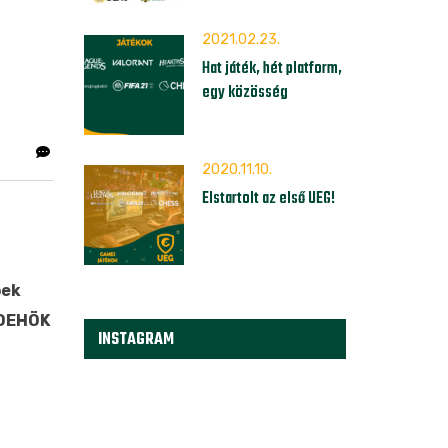
2021.02.23.
Hat játék, hét platform,
egy közösség
2020.11.10.
Elstartolt az első UEG!
bek
 DEHÖK
INSTAGRAM