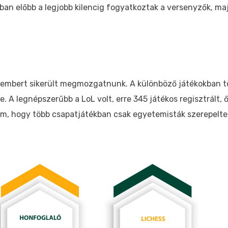
ban előbb a legjobb kilencig fogyatkoztak a versenyzők, ma
 embert sikerült megmozgatnunk. A különböző játékokban t
. A legnépszerűbb a LoL volt, erre 345 játékos regisztrált, ő
um, hogy több csapatjátékban csak egyetemisták szerepelt