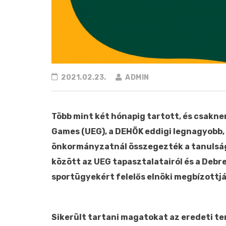
2021.02.23.
ADMIN
Több mint két hónapig tartott, és csaknem
Games (UEG), a DEHÖK eddigi legnagyobb, 
önkormányzatnál összegezték a tanulság
között az UEG tapasztalatairól és a Deb
sportügyekért felelős elnöki megbízottjá
Sikerült tartani magatokat az eredeti t