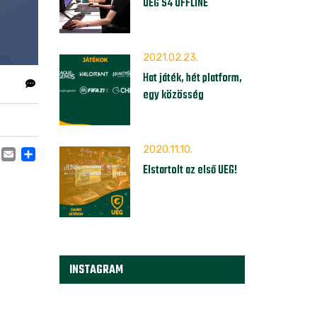
UEG S4 OFFLINE
2021.02.23.
Hat játék, hét platform,
egy közösség
2020.11.10.
ACEBOOK
MASTODON
EMAIL
SHARE
Elstartolt az első UEG!
INSTAGRAM