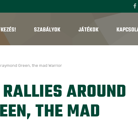
TKEZÉS!
SZABÁLYOK
JÁTÉKOK
KAPCSOL
 Draymond Green, the mad Warrior
 RALLIES AROUND
EEN, THE MAD