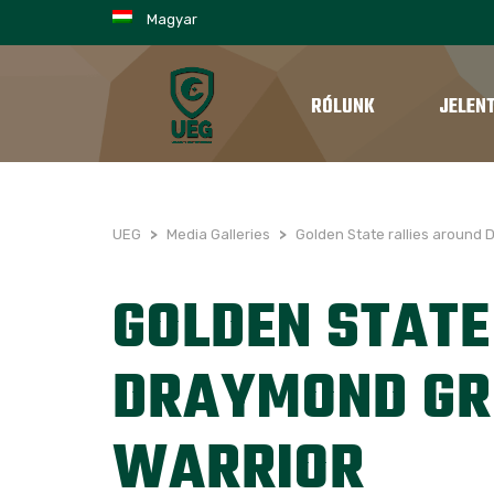
Magyar
RÓLUNK
JELEN
UEG
>
Media Galleries
>
Golden State rallies around
GOLDEN STATE
DRAYMOND GR
WARRIOR