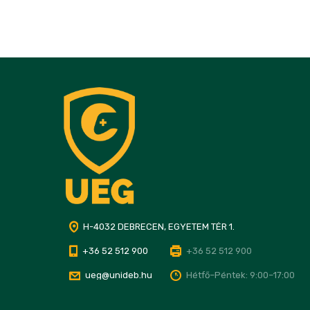
H-4032 DEBRECEN, EGYETEM TÉR 1.
+36 52 512 900
+36 52 512 900
ueg@unideb.hu
Hétfő–Péntek: 9:00–17:00