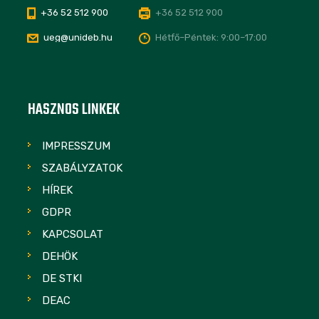
+36 52 512 900
+36 52 512 900
ueg@unideb.hu
Hétfő–Péntek: 9:00–17:00
HASZNOS LINKEK
IMPRESSZUM
SZABÁLYZATOK
HÍREK
GDPR
KAPCSOLAT
DEHÖK
DE STKI
DEAC