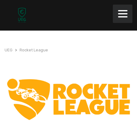
UEG
>
Rocket League