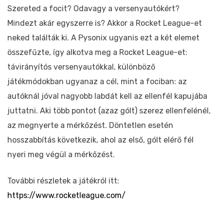
Szereted a focit? Odavagy a versenyautókért?
Mindezt akár egyszerre is? Akkor a Rocket League-et
neked találták ki. A Pysonix ugyanis ezt a két elemet
összefűzte, így alkotva meg a Rocket League-et:
távirányítós versenyautókkal, különböző
játékmódokban ugyanaz a cél, mint a fociban: az
autóknál jóval nagyobb labdát kell az ellenfél kapujába
juttatni. Aki több pontot (azaz gólt) szerez ellenfelénél,
az megnyerte a mérkőzést. Döntetlen esetén
hosszabbítás következik, ahol az első, gólt elérő fél
nyeri meg végül a mérkőzést.
További részletek a játékról itt:
https://www.rocketleague.com/