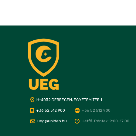
H-4032 DEBRECEN, EGYETEM TÉR 1.
+36 52 512 900
+36 52 512 900
ueg@unideb.hu
Hétfő–Péntek: 9:00–17:00