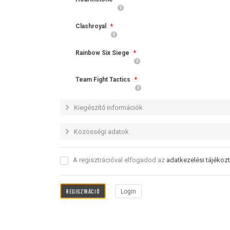
Clashroyal
*
Rainbow Six Siege
*
Team Fight Tactics
*
Kiegészítő információk
Közösségi adatok
A regisztrációval elfogadod az
adatkezelési tájékoz
Login