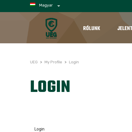
Magyar
RÓLUNK
JELEN
UEG
>
My Profile
>
Login
LOGIN
Login