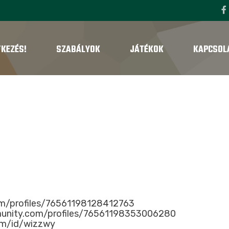
TKEZÉS!
SZABÁLYOK
JÁTÉKOK
KAPCSOL
om/profiles/76561198128412763
munity.com/profiles/76561198353006280
om/id/wizzwy