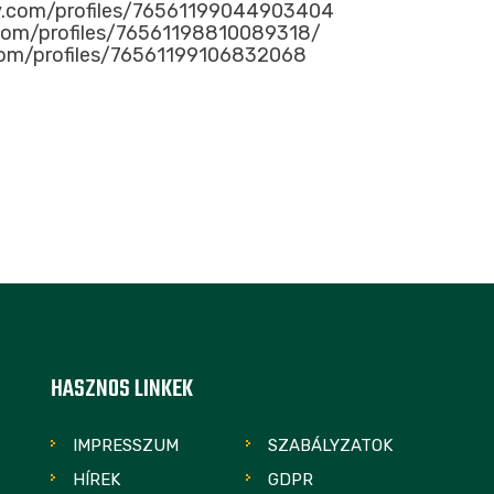
ty.com/profiles/76561199044903404
com/profiles/76561198810089318/
com/profiles/76561199106832068
HASZNOS LINKEK
IMPRESSZUM
SZABÁLYZATOK
HÍREK
GDPR