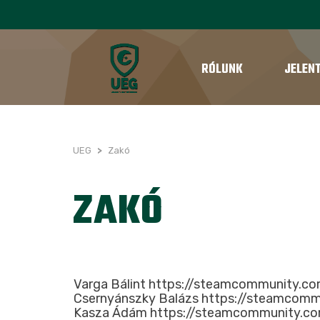
RÓLUNK
JELEN
UEG
>
Zakó
ZAKÓ
Varga Bálint https://steamcommunity.c
Csernyánszky Balázs https://steamcom
Kasza Ádám https://steamcommunity.c