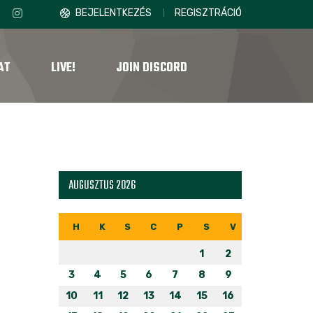
BEJELENTKEZÉS
REGISZTRÁCIÓ
AT
LIVE!
JOIN DISCORD
AUGUSZTUS 2026
H
K
S
C
P
S
V
1
2
3
4
5
6
7
8
9
10
11
12
13
14
15
16