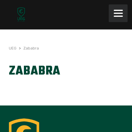
UEG
>
Zababra
ZABABRA