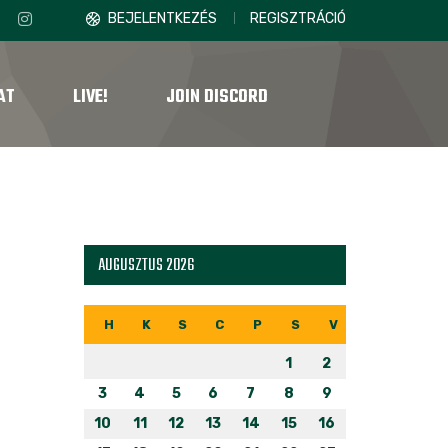
BEJELENTKEZÉS
REGISZTRÁCIÓ
AT
LIVE!
JOIN DISCORD
AUGUSZTUS 2026
H
K
S
C
P
S
V
1
2
3
4
5
6
7
8
9
10
11
12
13
14
15
16