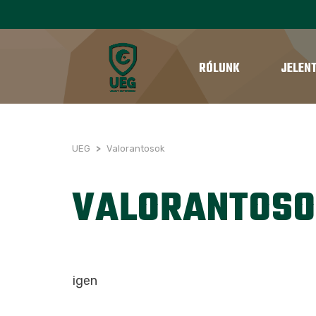
RÓLUNK
JELEN
UEG
>
Valorantosok
VALORANTOS
igen