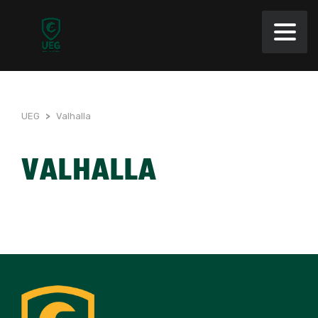
UEG
>
Valhalla
VALHALLA