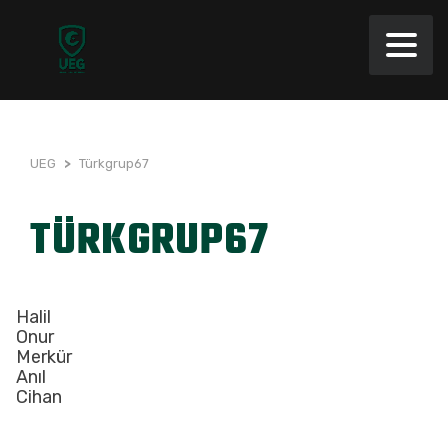
UEG
>
Türkgrup67
TÜRKGRUP67
Halil
Onur
Merkür
Anıl
Cihan