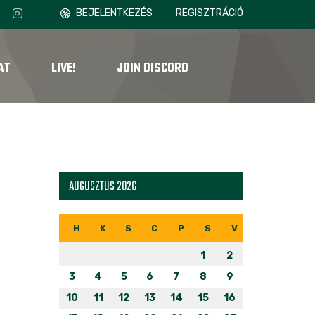
BEJELENTKEZÉS
REGISZTRÁCIÓ
AT
LIVE!
JOIN DISCORD
AUGUSZTUS 2026
H
K
S
C
P
S
V
1
2
3
4
5
6
7
8
9
10
11
12
13
14
15
16