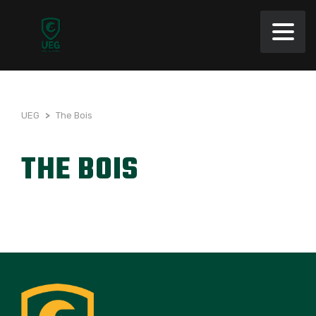
UEG
>
The Bois
THE BOIS