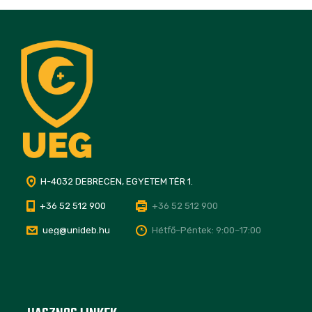
H-4032 DEBRECEN, EGYETEM TÉR 1.
+36 52 512 900
+36 52 512 900
ueg@unideb.hu
Hétfő–Péntek: 9:00–17:00