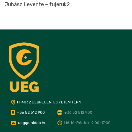
Juhász Levente – fujeruk2
H-4032 DEBRECEN, EGYETEM TÉR 1.
+36 52 512 900
+36 52 512 900
ueg@unideb.hu
Hétfő–Péntek: 9:00–17:00