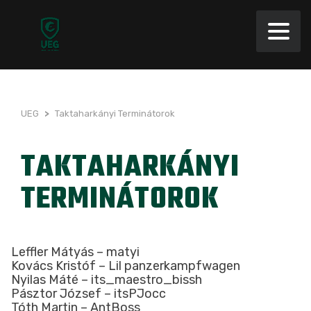
UEG
>
Taktaharkányi Terminátorok
TAKTAHARKÁNYI
TERMINÁTOROK
Leffler Mátyás – matyi
Kovács Kristóf – Lil panzerkampfwagen
Nyilas Máté – its_maestro_bissh
Pásztor József – itsPJocc
Tóth Martin – AntBoss