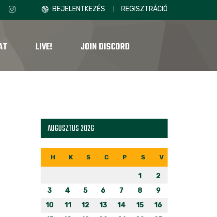
BEJELENTKEZÉS
REGISZTRÁCIÓ
AT
LIVE!
JOIN DISCORD
AUGUSZTUS 2026
H
K
S
C
P
S
V
1
2
3
4
5
6
7
8
9
10
11
12
13
14
15
16