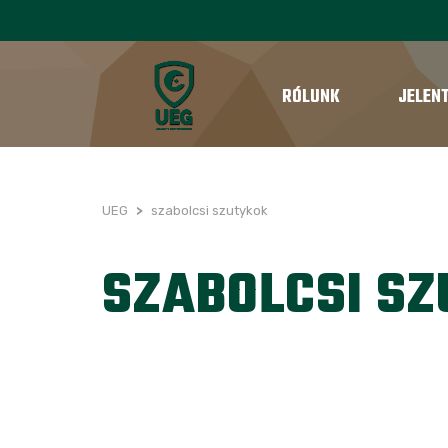
RÓLUNK
JELEN
UEG
>
szabolcsi szutykok
SZABOLCSI S