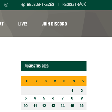
BEJELENTKEZÉS
REGISZTRÁCIÓ
AT
LIVE!
JOIN DISCORD
AUGUSZTUS 2026
H
K
S
C
P
S
V
1
2
3
4
5
6
7
8
9
10
11
12
13
14
15
16