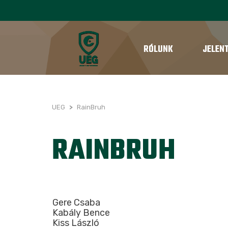
RÓLUNK
JELEN
UEG
>
RainBruh
RAINBRUH
Gere Csaba
Kabály Bence
Kiss László