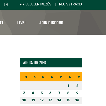
BEJELENTKEZÉS
REGISZTRÁCIÓ
AT
LIVE!
JOIN DISCORD
AUGUSZTUS 2026
H
K
S
C
P
S
V
1
2
3
4
5
6
7
8
9
10
11
12
13
14
15
16