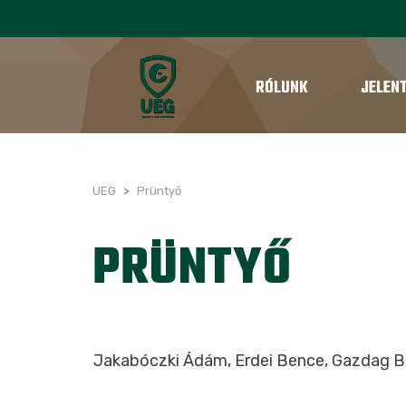
RÓLUNK
JELEN
UEG
>
Prüntyő
PRÜNTYŐ
Jakabóczki Ádám, Erdei Bence, Gazdag Bria