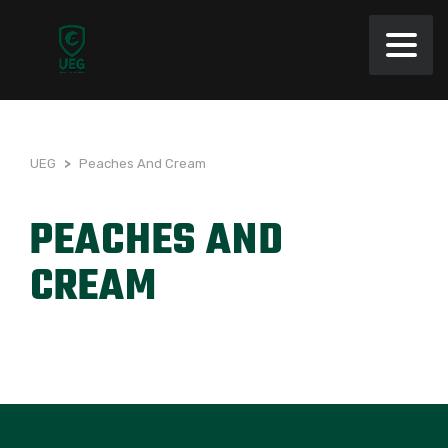
UEG
>
Peaches And Cream
PEACHES AND
CREAM