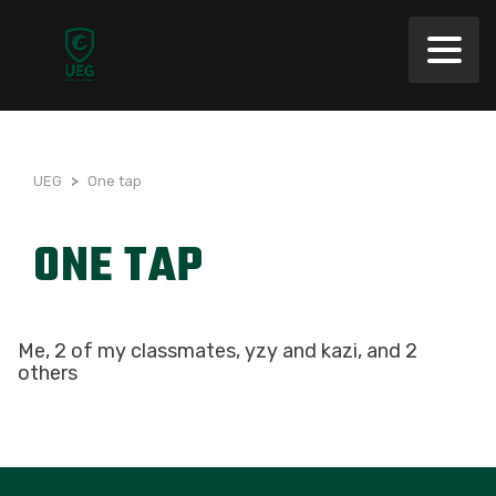
UEG
>
One tap
ONE TAP
Me, 2 of my classmates, yzy and kazi, and 2
others