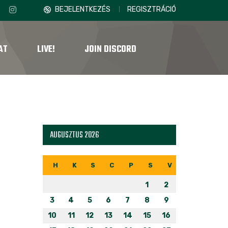
BEJELENTKEZÉS
REGISZTRÁCIÓ
AT
LIVE!
JOIN DISCORD
AUGUSZTUS 2026
H
K
S
C
P
S
V
1
2
3
4
5
6
7
8
9
10
11
12
13
14
15
16