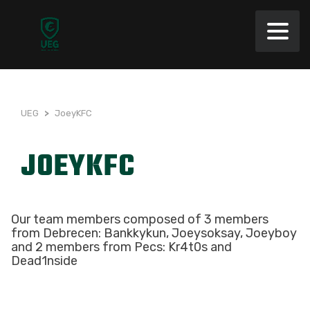
UEG
>
JoeyKFC
JOEYKFC
Our team members composed of 3 members
from Debrecen: Bankkykun, Joeysoksay, Joeyboy
and 2 members from Pecs: Kr4t0s and
Dead1nside