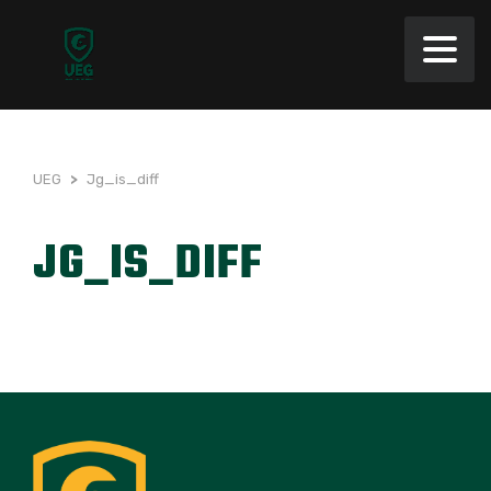
UEG
>
Jg_is_diff
JG_IS_DIFF