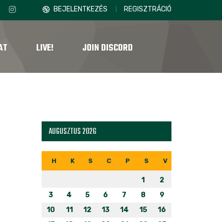
BEJELENTKEZÉS
REGISZTRÁCIÓ
AT
LIVE!
JOIN DISCORD
AUGUSZTUS 2026
H
K
S
C
P
S
V
1
2
3
4
5
6
7
8
9
10
11
12
13
14
15
16