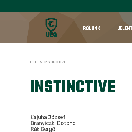
RÓLUNK
JELEN
UEG
>
inSTINCTIVE
INSTINCTIVE
Kajuha József
Branyiczki Botond
Rák Gergő