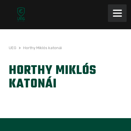
UEG
>
Horthy Miklós katonái
HORTHY MIKLÓS
KATONÁI