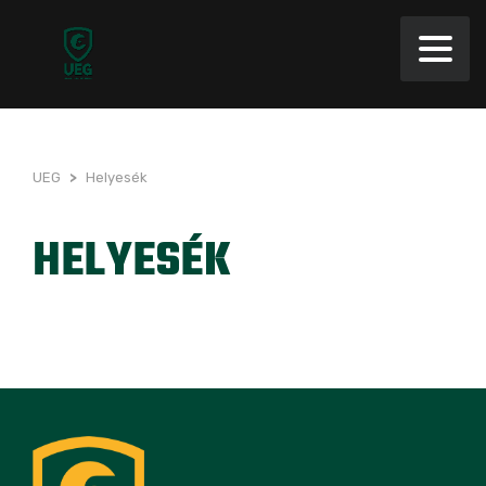
UEG
>
Helyesék
HELYESÉK