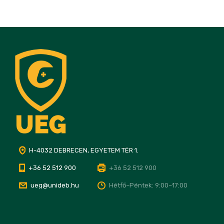
H-4032 DEBRECEN, EGYETEM TÉR 1.
+36 52 512 900
+36 52 512 900
ueg@unideb.hu
Hétfő–Péntek: 9:00–17:00