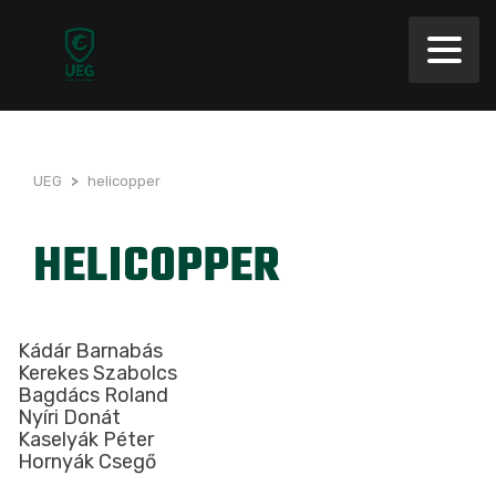
UEG
>
helicopper
HELICOPPER
Kádár Barnabás
Kerekes Szabolcs
Bagdács Roland
Nyíri Donát
Kaselyák Péter
Hornyák Csegő