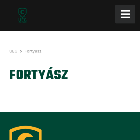
UEG
>
Fortyász
FORTYÁSZ