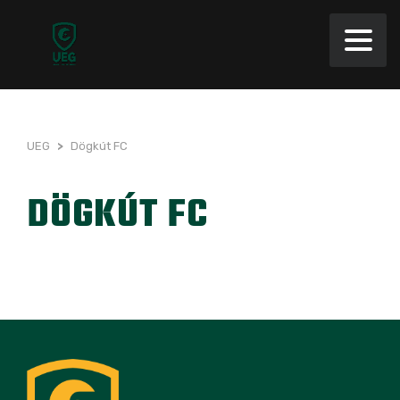
UEG
>
Dögkút FC
DÖGKÚT FC