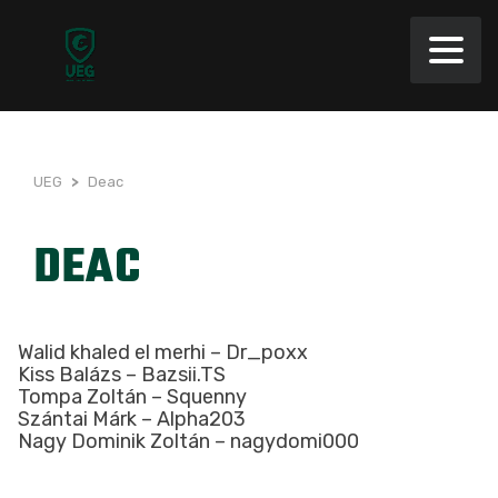
UEG
>
Deac
DEAC
Walid khaled el merhi – Dr_poxx
Kiss Balázs – Bazsii.TS
Tompa Zoltán – Squenny
Szántai Márk – Alpha203
Nagy Dominik Zoltán – nagydomi000