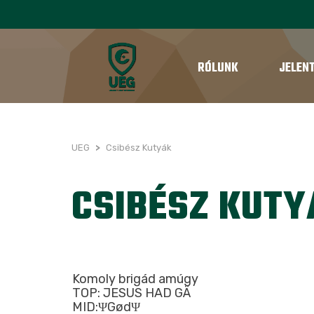
RÓLUNK
JELEN
UEG
>
Csibész Kutyák
CSIBÉSZ KUTY
Komoly brigád amúgy
TOP: JESUS HAD GÄ
MID:ΨGødΨ