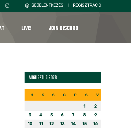
BEJELENTKEZÉS
REGISZTRÁCIÓ
AT
LIVE!
JOIN DISCORD
AUGUSZTUS 2026
H
K
S
C
P
S
V
1
2
3
4
5
6
7
8
9
10
11
12
13
14
15
16