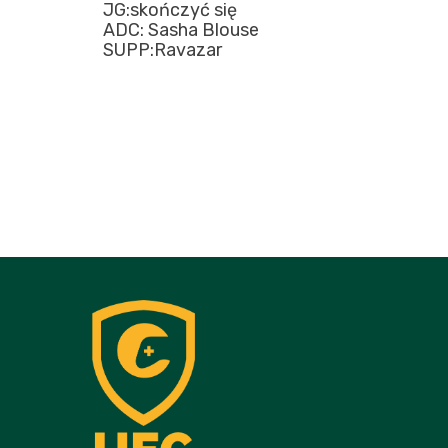
JG:skończyć się
ADC: Sasha Blouse
SUPP:Ravazar