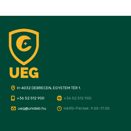
H-4032 DEBRECEN, EGYETEM TÉR 1.
+36 52 512 900
+36 52 512 900
ueg@unideb.hu
Hétfő–Péntek: 9:00–17:00