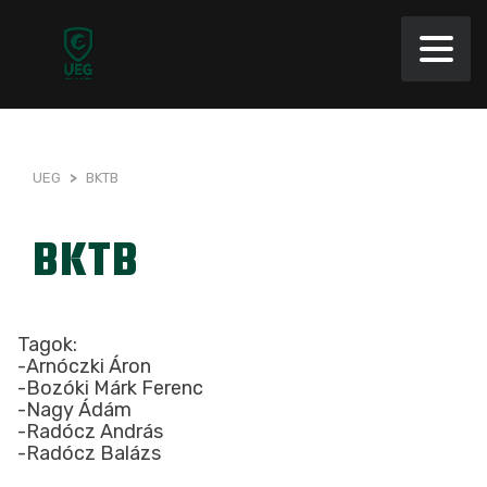
UEG
>
BKTB
BKTB
Tagok:
-Arnóczki Áron
-Bozóki Márk Ferenc
-Nagy Ádám
-Radócz András
-Radócz Balázs