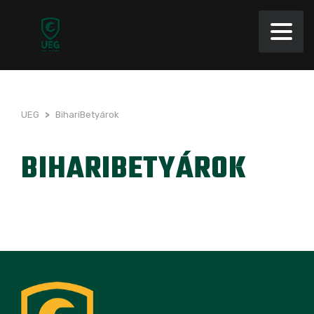
UEG
>
BihariBetyárok
BIHARIBETYÁROK