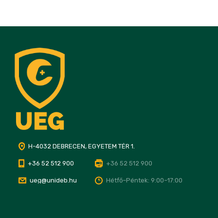
H-4032 DEBRECEN, EGYETEM TÉR 1.
+36 52 512 900
+36 52 512 900
ueg@unideb.hu
Hétfő–Péntek: 9:00–17:00