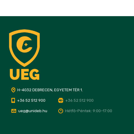
H-4032 DEBRECEN, EGYETEM TÉR 1.
+36 52 512 900
+36 52 512 900
ueg@unideb.hu
Hétfő–Péntek: 9:00–17:00