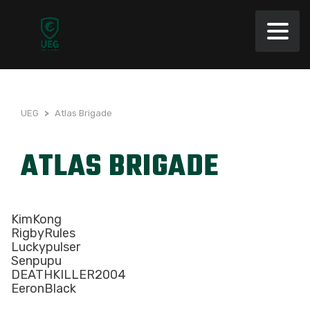
UEG
>
Atlas Brigade
ATLAS BRIGADE
KimKong
RigbyRules
Luckypulser
Senpupu
DEATHKILLER2004
EeronBlack