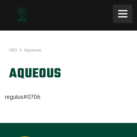
UEG
>
Aqueous
AQUEOUS
regulus#0706