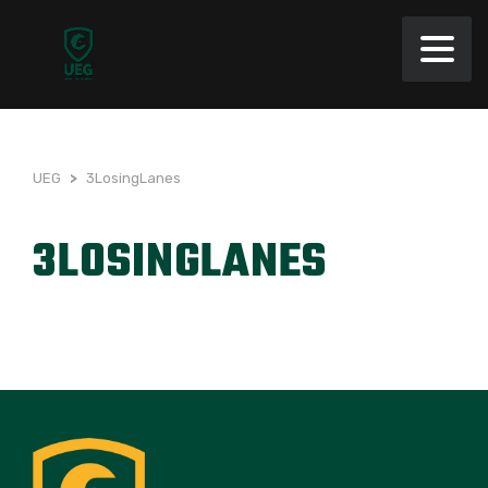
UEG
>
3LosingLanes
3LOSINGLANES