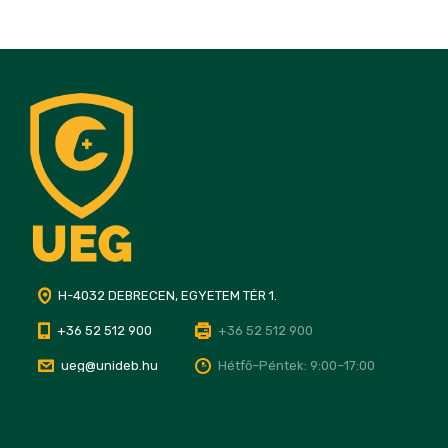
H-4032 DEBRECEN, EGYETEM TÉR 1.
+36 52 512 900
+36 52 512 900
ueg@unideb.hu
Hétfő–Péntek: 9:00–17:00