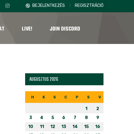
BEJELENTKEZÉS
REGISZTRÁCIÓ
AT
LIVE!
JOIN DISCORD
AUGUSZTUS 2026
H
K
S
C
P
S
V
1
2
3
4
5
6
7
8
9
10
11
12
13
14
15
16