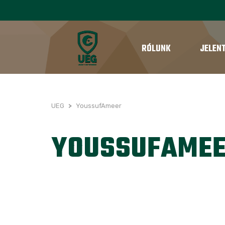
RÓLUNK
JELEN
UEG
>
YoussufAmeer
YOUSSUFAME