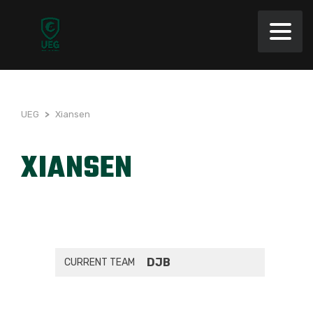
UEG
>
Xiansen
XIANSEN
DJB
CURRENT TEAM