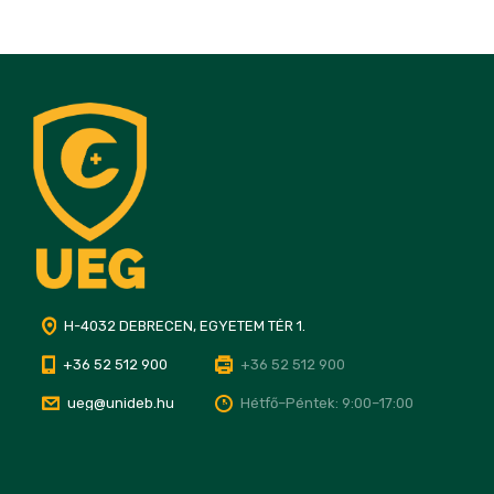
H-4032 DEBRECEN, EGYETEM TÉR 1.
+36 52 512 900
+36 52 512 900
ueg@unideb.hu
Hétfő–Péntek: 9:00–17:00