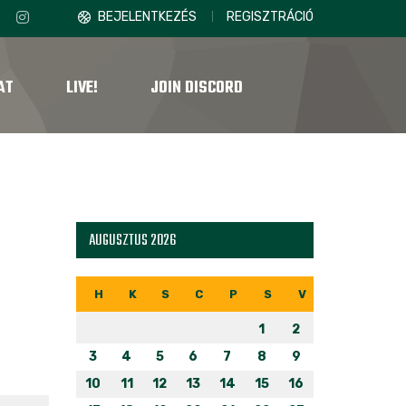
BEJELENTKEZÉS
REGISZTRÁCIÓ
AT
LIVE!
JOIN DISCORD
AUGUSZTUS 2026
H
K
S
C
P
S
V
1
2
3
4
5
6
7
8
9
10
11
12
13
14
15
16