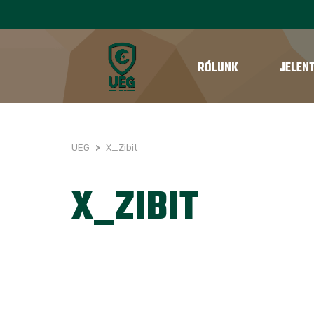
RÓLUNK
JELEN
UEG
>
X_Zibit
X_ZIBIT