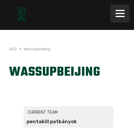
UEG
>
Wassupbeijing
WASSUPBEIJING
CURRENT TEAM
pentakill patkányok