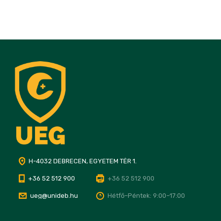
H-4032 DEBRECEN, EGYETEM TÉR 1.
+36 52 512 900
+36 52 512 900
ueg@unideb.hu
Hétfő–Péntek: 9:00–17:00