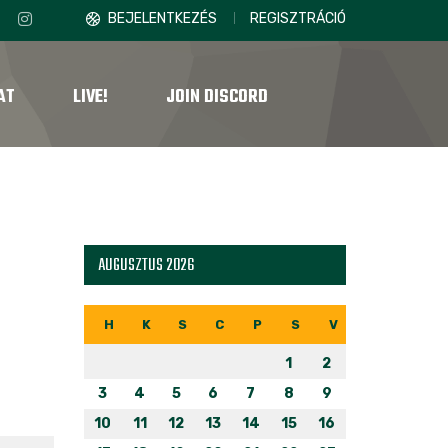
BEJELENTKEZÉS
REGISZTRÁCIÓ
AT
LIVE!
JOIN DISCORD
AUGUSZTUS 2026
H
K
S
C
P
S
V
1
2
3
4
5
6
7
8
9
10
11
12
13
14
15
16