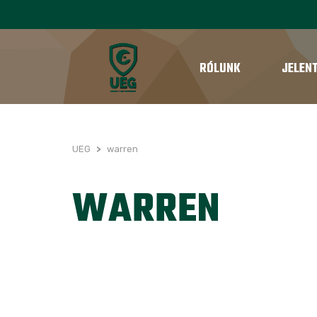
RÓLUNK
JELEN
UEG
>
warren
WARREN