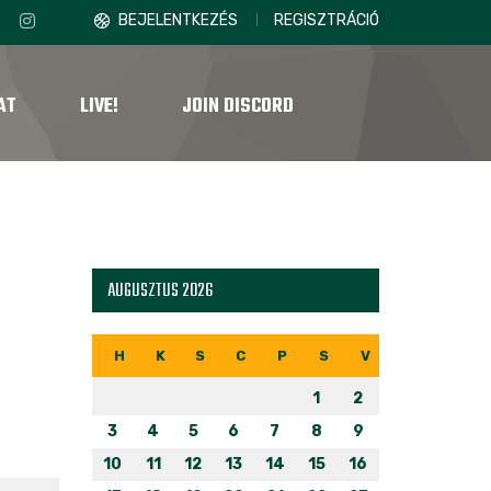
BEJELENTKEZÉS
REGISZTRÁCIÓ
AT
LIVE!
JOIN DISCORD
AUGUSZTUS 2026
H
K
S
C
P
S
V
1
2
3
4
5
6
7
8
9
10
11
12
13
14
15
16