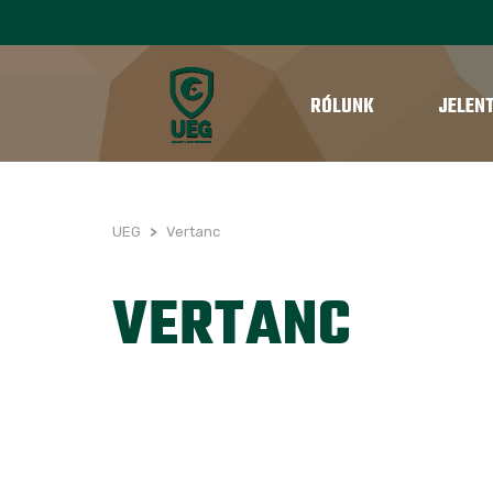
RÓLUNK
JELEN
UEG
>
Vertanc
VERTANC