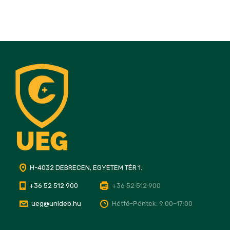
H-4032 DEBRECEN, EGYETEM TÉR 1.
+36 52 512 900
+36 52 512 900
ueg@unideb.hu
Hétfő–Péntek: 9:00–17:00