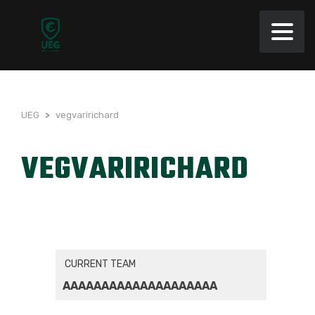
UEG
>
vegvaririchard
VEGVARIRICHARD
CURRENT TEAM
AAAAAAAAAAAAAAAAAAAA