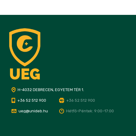
H-4032 DEBRECEN, EGYETEM TÉR 1.
+36 52 512 900
+36 52 512 900
ueg@unideb.hu
Hétfő–Péntek: 9:00–17:00