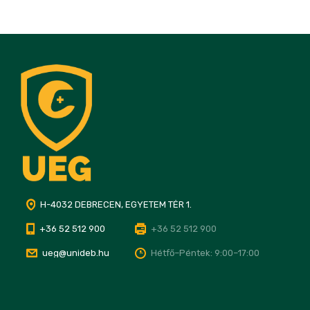
H-4032 DEBRECEN, EGYETEM TÉR 1.
+36 52 512 900
+36 52 512 900
ueg@unideb.hu
Hétfő–Péntek: 9:00–17:00