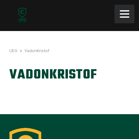
UEG
>
VadonKristof
VADONKRISTOF