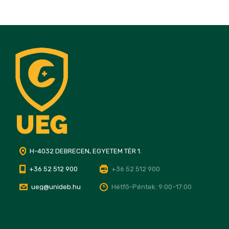
H-4032 DEBRECEN, EGYETEM TÉR 1.
+36 52 512 900
+36 52 512 900
ueg@unideb.hu
Hétfő–Péntek: 9:00–17:00