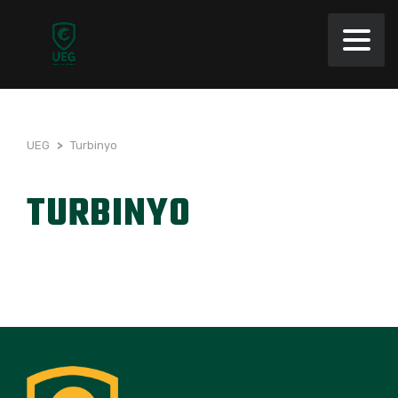
UEG
>
Turbinyo
TURBINYO