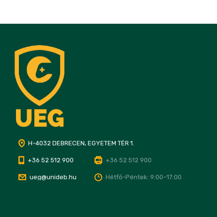
H-4032 DEBRECEN, EGYETEM TÉR 1.
+36 52 512 900
+36 52 512 900
ueg@unideb.hu
Hétfő–Péntek: 9:00–17:00